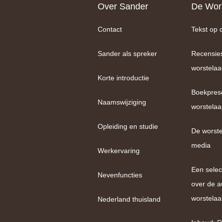
Footer
Over Sander
De Wors
Contact
Tekst op 
Sander als spreker
Recensie
worstelaa
Korte introductie
Boekpres
Naamswijziging
worstelaa
Opleiding en studie
De worste
media
Werkervaring
Een selec
Nevenfuncties
over de a
worstelaa
Nederland thuisland