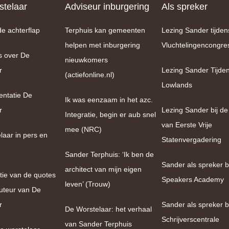
telaar
Adviseur inburgering
Als spreker
de achterflap
Terphuis kan gemeenten
Lezing Sander tijden
helpen met inburgering
Vluchtelingencongre
s over De
nieuwkomers
r
Lezing Sander Tijde
(actiefonline.nl)
Lowlands
entatie De
Ik was eenzaam in het azc.
r
Lezing Sander bij de
Integratie, begin er aub snel
van Eerste Vrije
mee (NRC)
laar in pers en
Statenvergadering
Sander Terphuis: ‘Ik ben de
Sander als spreker bi
architect van mijn eigen
tie van de quotes
Speakers Academy
leven’ (Trouw)
uteur van De
r
Sander als spreker b
De Worstelaar: het verhaal
Schrijverscentrale
van Sander Terphuis