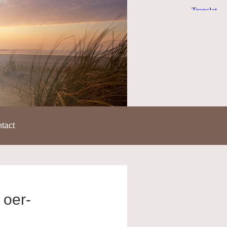
tact
 oer-