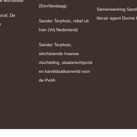
e worstelaar
(EenVandaag)
Samenwerking Sand
oraf, De
literair agent Dorin
Sander Terphuis, rebel uit
r
Iran (Vrij Nederland)
Sander Terphuis,
slechtziende Iraanse
vluchteling, staatsrechtjurist
en kandidaatkamerlid voor
de PvdA