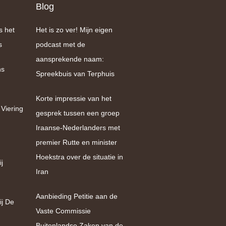
Blog
s het
Het is zo ver! Mijn eigen
s
podcast met de
aansprekende naam:
ns
Spreekbuis van Terphuis
Korte impressie van het
 Viering
gesprek tussen een groep
Iraanse-Nederlanders met
premier Rutte en minister
Hoekstra over de situatie in
j
Iran
Aanbieding Petitie aan de
ij De
Vaste Commissie
Buitenlandse Zaken van de