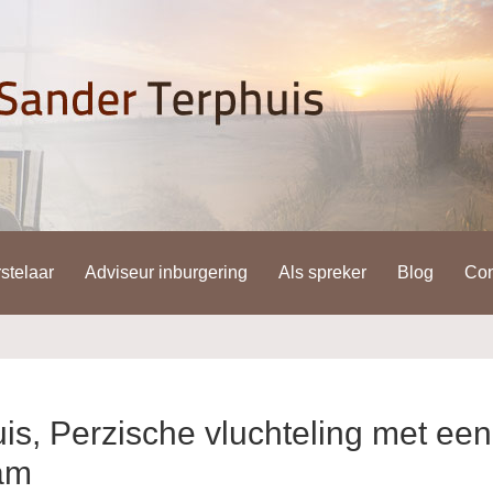
stelaar
Adviseur inburgering
Als spreker
Blog
Con
is, Perzische vluchteling met een
am