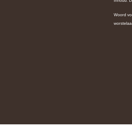
Inhoud: D
Woord vo
worstelaa