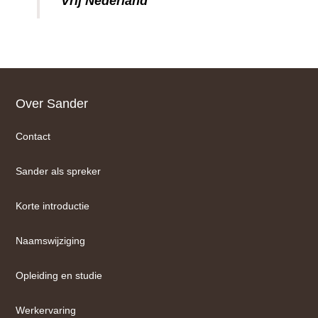
Vrij Nederland
Footer
Over Sander
Contact
Sander als spreker
Korte introductie
Naamswijziging
Opleiding en studie
Werkervaring