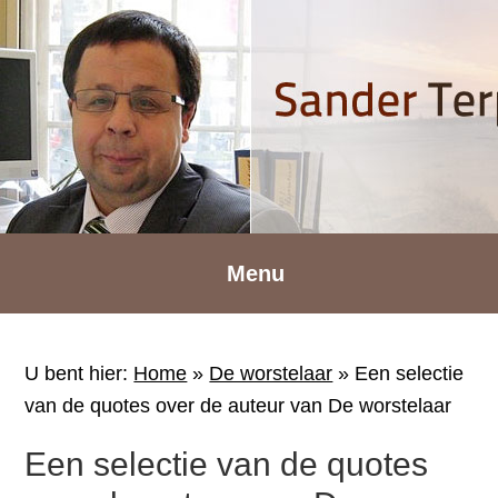
Spring
Door
Spring
naar
naar
naar
de
de
de
hoofdnavigatie
hoofd
voettekst
inhoud
Menu
U bent hier:
Home
»
De worstelaar
»
Een selectie
van de quotes over de auteur van De worstelaar
Een selectie van de quotes