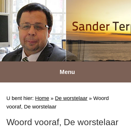
Spring
Door
Spring
naar
naar
naar
de
de
de
hoofdnavigatie
hoofd
voettekst
inhoud
Menu
U bent hier:
Home
»
De worstelaar
»
Woord
vooraf, De worstelaar
Woord vooraf, De worstelaar