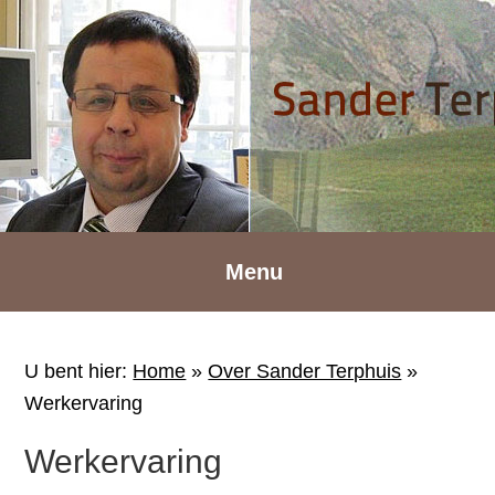
Spring
Door
Spring
naar
naar
naar
de
de
de
hoofdnavigatie
hoofd
voettekst
inhoud
Menu
U bent hier:
Home
»
Over Sander Terphuis
»
Werkervaring
Werkervaring