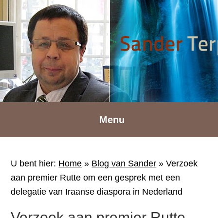
Spring
Door
Spring
naar
naar
naar
de
de
de
hoofdnavigatie
hoofd
voettekst
inhoud
Menu
U bent hier:
Home
»
Blog van Sander
»
Verzoek
aan premier Rutte om een gesprek met een
delegatie van Iraanse diaspora in Nederland
Verzoek aan premier Rutte