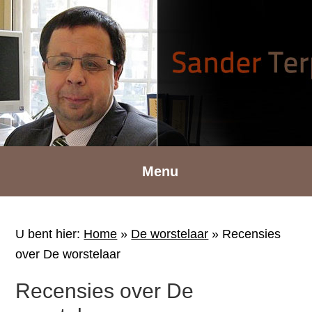
Spring
Door
Spring
naar
naar
naar
de
de
de
hoofdnavigatie
hoofd
voettekst
inhoud
Menu
U bent hier:
Home
»
De worstelaar
»
Recensies
over De worstelaar
Recensies over De