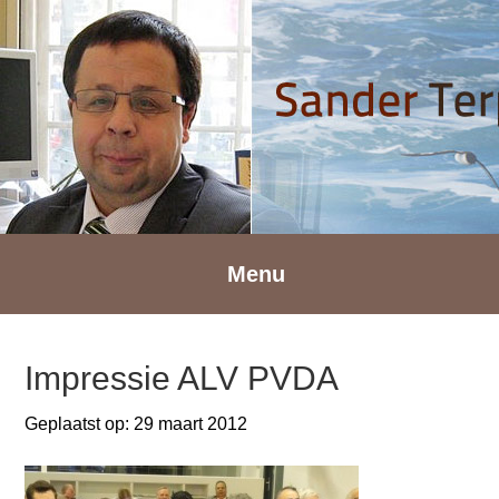
Spring
Door
Spring
naar
naar
naar
de
de
de
hoofdnavigatie
hoofd
voettekst
inhoud
Menu
Impressie ALV PVDA
Geplaatst op:
29 maart 2012