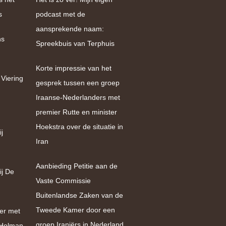
s
podcast met de
aansprekende naam:
ns
Spreekbuis van Terphuis
Korte impressie van het
 Viering
gesprek tussen een groep
Iraanse-Nederlanders met
premier Rutte en minister
Hoekstra over de situatie in
j
Iran
Aanbieding Petitie aan de
ij De
Vaste Commissie
Buitenlandse Zaken van de
Tweede Kamer door een
er met
groep Iraniërs in Nederland
e Holman