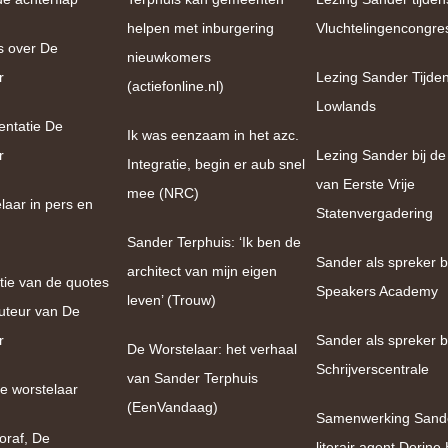
helpen met inburgering
Vluchtelingencongre
s over De
nieuwkomers
r
Lezing Sander Tijde
(actiefonline.nl)
Lowlands
entatie De
Ik was eenzaam in het azc.
r
Lezing Sander bij de
Integratie, begin er aub snel
van Eerste Vrije
mee (NRC)
laar in pers en
Statenvergadering
Sander Terphuis: ‘Ik ben de
Sander als spreker bi
architect van mijn eigen
tie van de quotes
Speakers Academy
leven’ (Trouw)
uteur van De
r
Sander als spreker b
De Worstelaar: het verhaal
Schrijverscentrale
van Sander Terphuis
e worstelaar
(EenVandaag)
Samenwerking Sand
oraf, De
literair agent Dorin