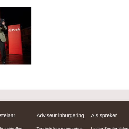
telaar
Adviseur inburgering
Als spreker
de achterflap
Terphuis kan gemeenten
Lezing Sander tijden