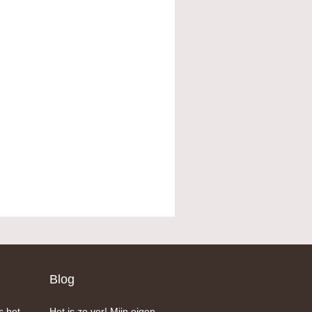
Blog
s het
Het is zo ver! Mijn eigen