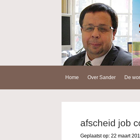
Spring
Door
Spring
naar
naar
naar
de
de
de
hoofdnavigatie
hoofd
voettekst
inhoud
Home
Over Sander
De wor
afscheid job 
Geplaatst op:
22 maart 20