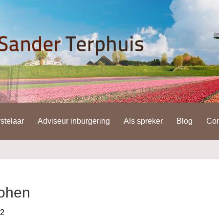
stelaar
Adviseur inburgering
Als spreker
Blog
Con
cohen
12