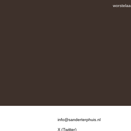
worstelaa
Contact
info@sanderterphuis.nl
X (Twitter)