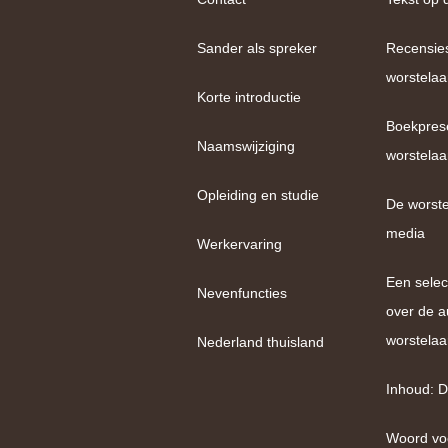
Sander als spreker
Recensie
worstelaa
Korte introductie
Boekpres
Naamswijziging
worstelaa
Opleiding en studie
De worste
media
Werkervaring
Een selec
Nevenfuncties
over de a
worstelaa
Nederland thuisland
Inhoud: D
Woord vo