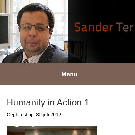
Spring
Door
Spring
naar
naar
naar
de
de
de
hoofdnavigatie
hoofd
voettekst
inhoud
Menu
Humanity in Action 1
Geplaatst op:
30 juli 2012