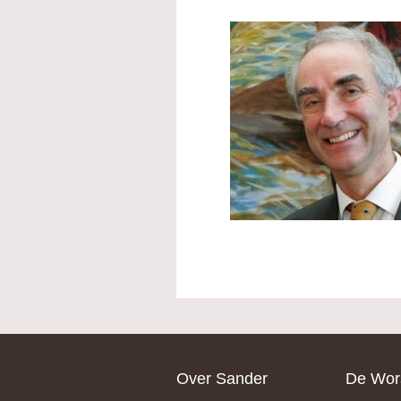
Footer
Over Sander
De Wors