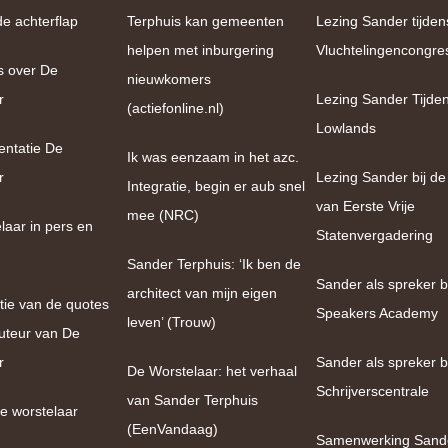
de achterflap
Terphuis kan gemeenten
Lezing Sander tijden
helpen met inburgering
Vluchtelingencongre
s over De
nieuwkomers
r
Lezing Sander Tijde
(actiefonline.nl)
Lowlands
entatie De
Ik was eenzaam in het azc.
r
Lezing Sander bij de
Integratie, begin er aub snel
van Eerste Vrije
mee (NRC)
laar in pers en
Statenvergadering
Sander Terphuis: ‘Ik ben de
Sander als spreker bi
architect van mijn eigen
tie van de quotes
Speakers Academy
leven’ (Trouw)
uteur van De
r
Sander als spreker b
De Worstelaar: het verhaal
Schrijverscentrale
van Sander Terphuis
e worstelaar
(EenVandaag)
Samenwerking Sand