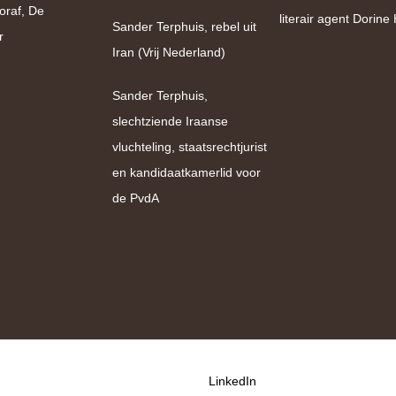
oraf, De
literair agent Dorin
Sander Terphuis, rebel uit
r
Iran (Vrij Nederland)
Sander Terphuis,
slechtziende Iraanse
vluchteling, staatsrechtjurist
en kandidaatkamerlid voor
de PvdA
LinkedIn