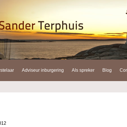
stelaar
Adviseur inburgering
Als spreker
Blog
Con
012