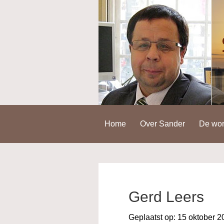
Spring
Door
Spring
naar
naar
naar
de
de
de
hoofdnavigatie
hoofd
voettekst
inhoud
Home
Over Sander
De wor
Gerd Leers
Geplaatst op:
15 oktober 2