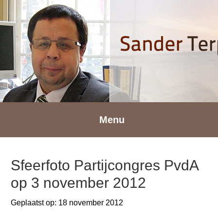
Spring
Door
Spring
naar
naar
naar
de
de
de
hoofdnavigatie
hoofd
voettekst
inhoud
Menu
Sfeerfoto Partijcongres PvdA
op 3 november 2012
Geplaatst op:
18 november 2012