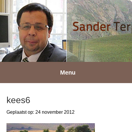
Spring
Door
Spring
naar
naar
naar
de
de
de
hoofdnavigatie
hoofd
voettekst
inhoud
Menu
kees6
Geplaatst op:
24 november 2012