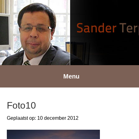
Spring
Door
Spring
naar
naar
naar
de
de
de
hoofdnavigatie
hoofd
voettekst
inhoud
Menu
Foto10
Geplaatst op:
10 december 2012