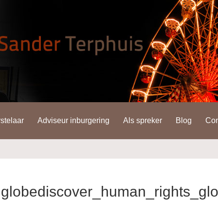
stelaar
Adviseur inburgering
Als spreker
Blog
Con
 globediscover_human_rights_gl