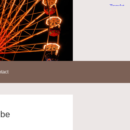
tact
obe