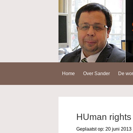
Spring
Door
Spring
naar
naar
naar
de
de
de
hoofdnavigatie
hoofd
voettekst
inhoud
Home
Over Sander
De wor
HUman rights
Geplaatst op:
20 juni 2013