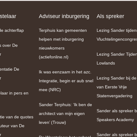
telaar
Adviseur inburgering
Als spreker
de achterflap
Terphuis kan gemeenten
Lezing Sander tijden
helpen met inburgering
Vluchtelingencongre
s over De
nieuwkomers
r
Lezing Sander Tijde
(actiefonline.nl)
Lowlands
entatie De
Ik was eenzaam in het azc.
r
Lezing Sander bij de
Integratie, begin er aub snel
van Eerste Vrije
mee (NRC)
laar in pers en
Statenvergadering
Sander Terphuis: ‘Ik ben de
Sander als spreker bi
architect van mijn eigen
tie van de quotes
Speakers Academy
leven’ (Trouw)
uteur van De
r
Sander als spreker b