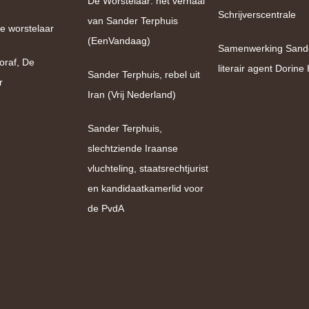
De Worstelaar: het verhaal
Schrijverscentrale
van Sander Terphuis
e worstelaar
(EenVandaag)
Samenwerking Sand
oraf, De
literair agent Dorin
Sander Terphuis, rebel uit
r
Iran (Vrij Nederland)
Sander Terphuis,
slechtziende Iraanse
vluchteling, staatsrechtjurist
en kandidaatkamerlid voor
de PvdA