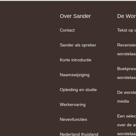
Footer
Over Sander
De Wors
Contact
Tekst op 
Sander als spreker
Recensie
worstelaa
Korte introductie
Boekpres
Naamswijziging
worstelaa
Opleiding en studie
De worste
media
Werkervaring
Een selec
Nevenfuncties
over de a
worstelaa
Nederland thuisland