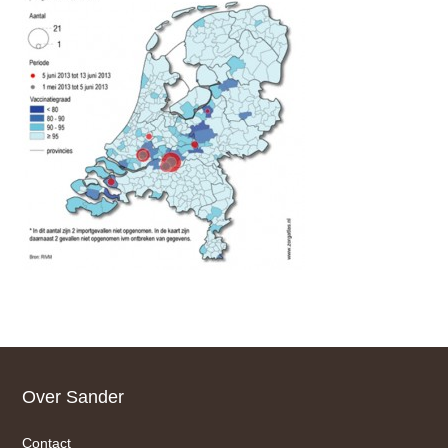
Footer
Over Sander
Contact