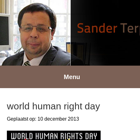
Spring
Door
Spring
naar
naar
naar
de
de
de
hoofdnavigatie
hoofd
voettekst
inhoud
Menu
world human right day
Geplaatst op:
10 december 2013