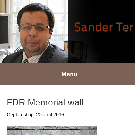
Spring
Door
Spring
naar
naar
naar
de
de
de
hoofdnavigatie
hoofd
voettekst
inhoud
Menu
FDR Memorial wall
Geplaatst op:
20 april 2016