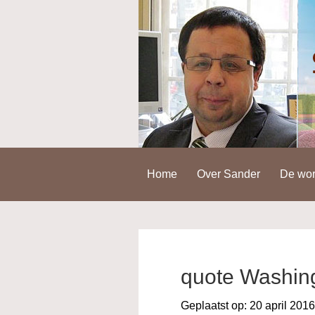
Spring
Door
Spring
naar
naar
naar
de
de
de
hoofdnavigatie
hoofd
voettekst
inhoud
Home
Over Sander
De wor
quote Washin
Geplaatst op:
20 april 2016