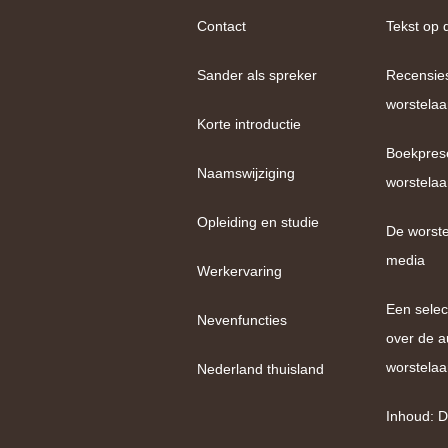
Contact
Tekst op 
Sander als spreker
Recensie
worstelaa
Korte introductie
Boekpres
Naamswijziging
worstelaa
Opleiding en studie
De worste
media
Werkervaring
Een selec
Nevenfuncties
over de a
worstelaa
Nederland thuisland
Inhoud: D