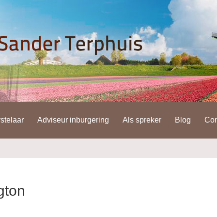
stelaar
Adviseur inburgering
Als spreker
Blog
Con
gton