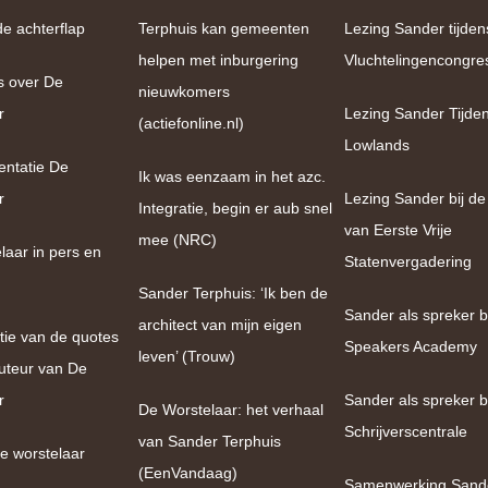
de achterflap
Terphuis kan gemeenten
Lezing Sander tijden
helpen met inburgering
Vluchtelingencongre
s over De
nieuwkomers
r
Lezing Sander Tijde
(actiefonline.nl)
Lowlands
entatie De
Ik was eenzaam in het azc.
r
Lezing Sander bij de
Integratie, begin er aub snel
van Eerste Vrije
mee (NRC)
laar in pers en
Statenvergadering
Sander Terphuis: ‘Ik ben de
Sander als spreker bi
architect van mijn eigen
tie van de quotes
Speakers Academy
leven’ (Trouw)
uteur van De
r
Sander als spreker b
De Worstelaar: het verhaal
Schrijverscentrale
van Sander Terphuis
e worstelaar
(EenVandaag)
Samenwerking Sand