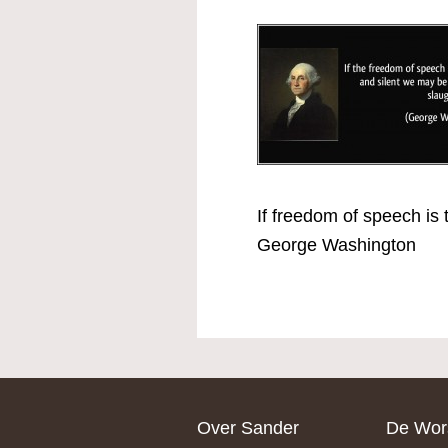
If freedom of speech is
George Washington
Footer
Over Sander
De Wors