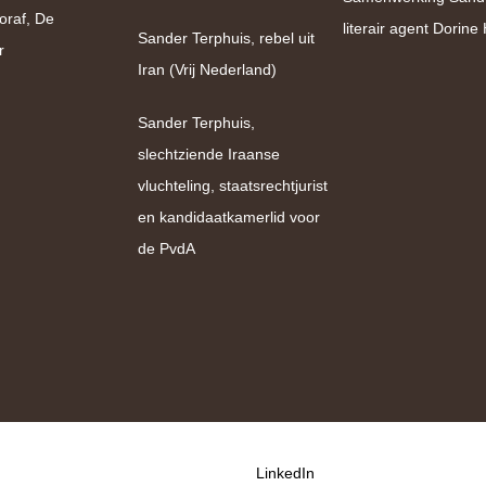
oraf, De
literair agent Dorin
Sander Terphuis, rebel uit
r
Iran (Vrij Nederland)
Sander Terphuis,
slechtziende Iraanse
vluchteling, staatsrechtjurist
en kandidaatkamerlid voor
de PvdA
LinkedIn