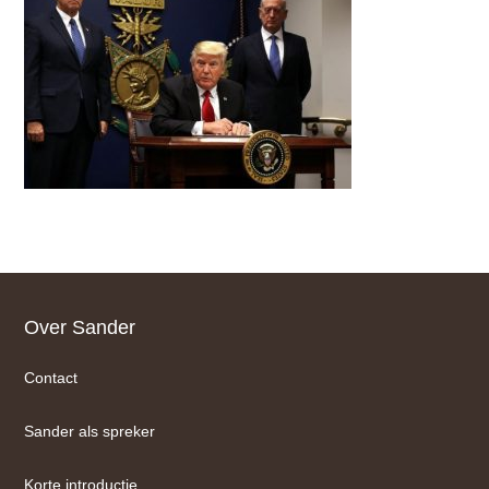
Footer
Over Sander
Contact
Sander als spreker
Korte introductie