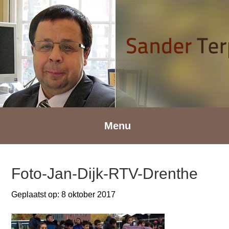
Spring
Door
Spring
naar
naar
naar
de
de
de
hoofdnavigatie
hoofd
voettekst
inhoud
Menu
Foto-Jan-Dijk-RTV-Drenthe
Geplaatst op:
8 oktober 2017