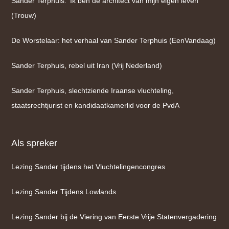
Sander Terphuis: ‘Ik ben de architect van mijn eigen leven’
(Trouw)
De Worstelaar: het verhaal van Sander Terphuis (EenVandaag)
Sander Terphuis, rebel uit Iran (Vrij Nederland)
Sander Terphuis, slechtziende Iraanse vluchteling,
staatsrechtjurist en kandidaatkamerlid voor de PvdA
Als spreker
Lezing Sander tijdens het Vluchtelingencongres
Lezing Sander Tijdens Lowlands
Lezing Sander bij de Viering van Eerste Vrije Statenvergadering