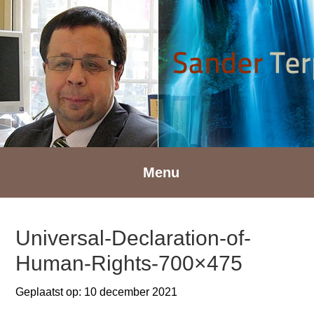
Spring
Door
Spring
naar
naar
naar
de
de
de
hoofdnavigatie
hoofd
voettekst
inhoud
Menu
Universal-Declaration-of-
Human-Rights-700×475
Geplaatst op:
10 december 2021