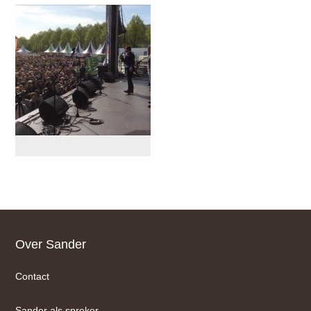
Footer
Over Sander
Contact
Sander als spreker