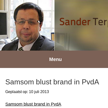
Spring
Door
Spring
naar
naar
naar
de
de
de
hoofdnavigatie
hoofd
voettekst
inhoud
Menu
Samsom blust brand in PvdA
Geplaatst op:
10 juli 2013
Samsom blust brand in PvdA