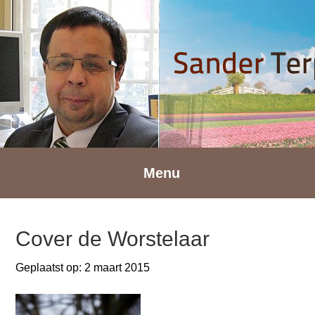
Spring
Door
Spring
naar
naar
naar
de
de
de
hoofdnavigatie
hoofd
voettekst
inhoud
Menu
Cover de Worstelaar
Geplaatst op:
2 maart 2015