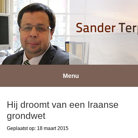
Spring
Door
Spring
naar
naar
naar
de
de
de
hoofdnavigatie
hoofd
voettekst
inhoud
Menu
Hij droomt van een Iraanse
grondwet
Geplaatst op:
18 maart 2015