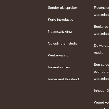
Sander als spreker
Recensie
worstelaa
Korte introductie
Boekpres
Naamswijziging
worstelaa
Opleiding en studie
De worste
media
Werkervaring
Een selec
Nevenfuncties
over de a
worstelaa
Nederland thuisland
Inhoud: D
Woord vo