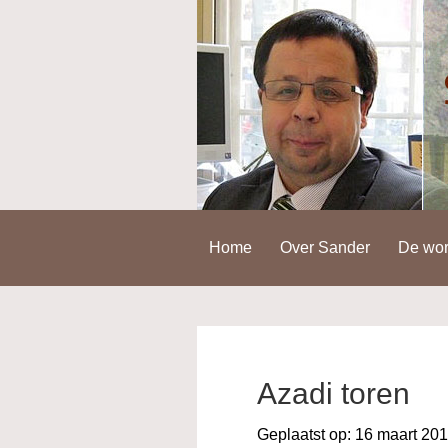
Spring
Door
Spring
naar
naar
naar
de
de
de
hoofdnavigatie
hoofd
voettekst
inhoud
Home
Over Sander
De wor
Azadi toren
Geplaatst op:
16 maart 20