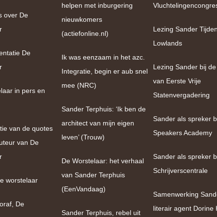
helpen met inburgering
Vluchtelingencongre
s over De
nieuwkomers
r
Lezing Sander Tijde
(actiefonline.nl)
Lowlands
entatie De
Ik was eenzaam in het azc.
r
Lezing Sander bij de
Integratie, begin er aub snel
van Eerste Vrije
mee (NRC)
laar in pers en
Statenvergadering
Sander Terphuis: ‘Ik ben de
Sander als spreker bi
architect van mijn eigen
tie van de quotes
Speakers Academy
leven’ (Trouw)
uteur van De
r
Sander als spreker b
De Worstelaar: het verhaal
Schrijverscentrale
van Sander Terphuis
e worstelaar
(EenVandaag)
Samenwerking Sand
oraf, De
literair agent Dorin
Sander Terphuis, rebel uit