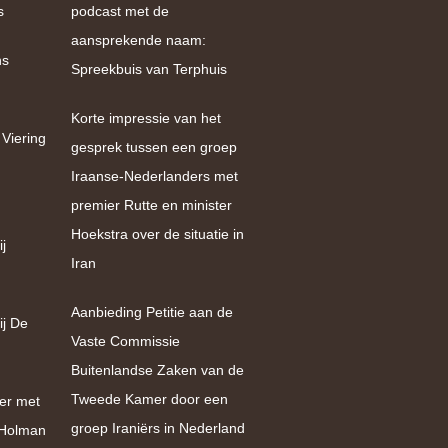
s
podcast met de
aansprekende naam:
ns
Spreekbuis van Terphuis
Korte impressie van het
 Viering
gesprek tussen een groep
Iraanse-Nederlanders met
premier Rutte en minister
Hoekstra over de situatie in
j
Iran
Aanbieding Petitie aan de
ij De
Vaste Commissie
Buitenlandse Zaken van de
Tweede Kamer door een
er met
groep Iraniërs in Nederland
e Holman