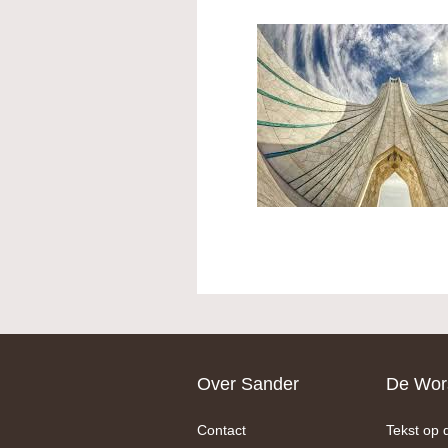
Footer
Over Sander
De Wors
Contact
Tekst op 