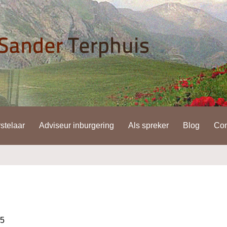
stelaar
Adviseur inburgering
Als spreker
Blog
Con
15