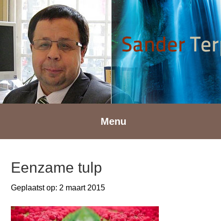
Spring
Door
Spring
naar
naar
naar
de
de
de
hoofdnavigatie
hoofd
voettekst
inhoud
Menu
Eenzame tulp
Geplaatst op:
2 maart 2015