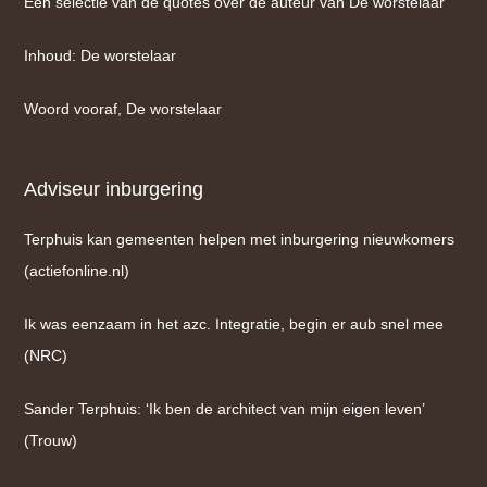
Een selectie van de quotes over de auteur van De worstelaar
Inhoud: De worstelaar
Woord vooraf, De worstelaar
Adviseur inburgering
Terphuis kan gemeenten helpen met inburgering nieuwkomers
(actiefonline.nl)
Ik was eenzaam in het azc. Integratie, begin er aub snel mee
(NRC)
Sander Terphuis: ‘Ik ben de architect van mijn eigen leven’
(Trouw)