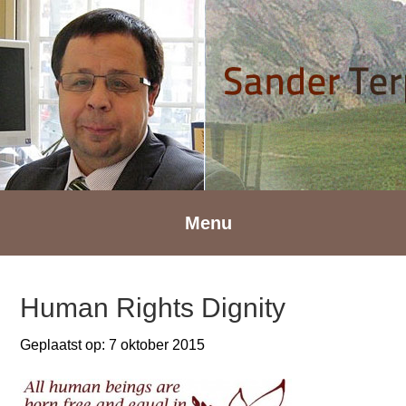
Spring
Door
Spring
naar
naar
naar
de
de
de
hoofdnavigatie
hoofd
voettekst
inhoud
Menu
Human Rights Dignity
Geplaatst op:
7 oktober 2015