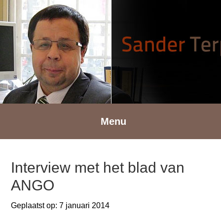
Spring
Door
Spring
naar
naar
naar
de
de
de
hoofdnavigatie
hoofd
voettekst
inhoud
Menu
Interview met het blad van
ANGO
Geplaatst op:
7 januari 2014