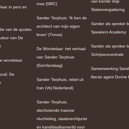
van Eerste Vrije
mee (NRC)
laar in pers en
Statenvergadering
Sander Terphuis: ‘Ik ben de
Sander als spreker bi
architect van mijn eigen
tie van de quotes
Speakers Academy
leven’ (Trouw)
uteur van De
r
Sander als spreker b
De Worstelaar: het verhaal
Schrijverscentrale
van Sander Terphuis
e worstelaar
(EenVandaag)
Samenwerking Sand
oraf, De
literair agent Dorin
Sander Terphuis, rebel uit
r
Iran (Vrij Nederland)
Sander Terphuis,
slechtziende Iraanse
vluchteling, staatsrechtjurist
en kandidaatkamerlid voor