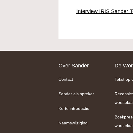
Interview IRIS Sander T
Footer
Over Sander
De Wors
Contact
Tekst op 
Sander als spreker
Recensie
worstelaa
Korte introductie
Boekpres
Naamswijziging
worstelaa