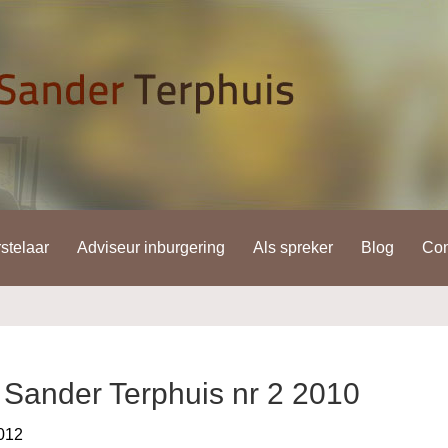
stelaar
Adviseur inburgering
Als spreker
Blog
Con
S Sander Terphuis nr 2 2010
2012