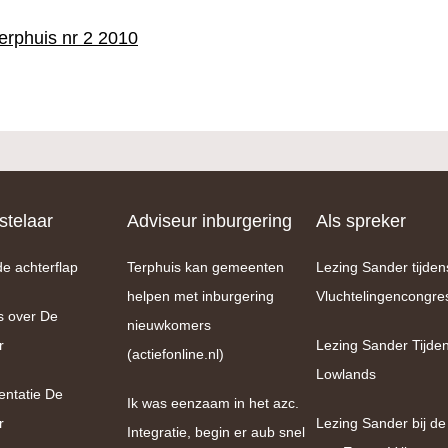
erphuis nr 2 2010
telaar
Adviseur inburgering
Als spreker
de achterflap
Terphuis kan gemeenten
Lezing Sander tijden
helpen met inburgering
Vluchtelingencongre
s over De
nieuwkomers
r
Lezing Sander Tijde
(actiefonline.nl)
Lowlands
entatie De
Ik was eenzaam in het azc.
r
Lezing Sander bij de
Integratie, begin er aub snel