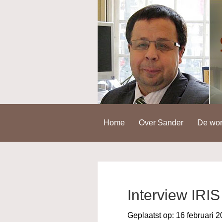
Spring
Door
Spring
naar
naar
naar
de
de
de
hoofdnavigatie
hoofd
voettekst
inhoud
Home
Over Sander
De wor
Interview IRI
Geplaatst op:
16 februari 