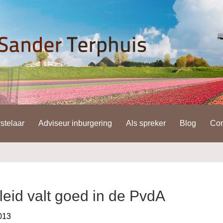
stelaar
Adviseur inburgering
Als spreker
Blog
Con
leid valt goed in de PvdA
013