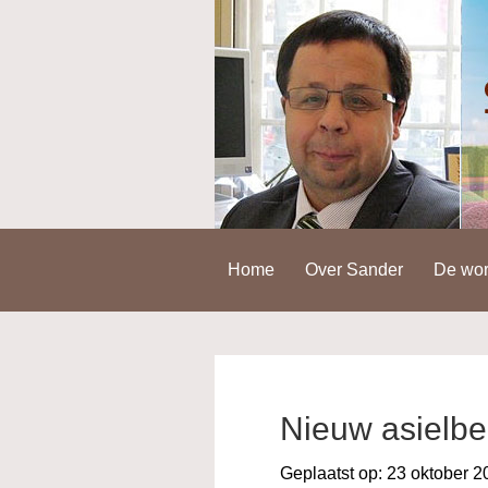
Spring
Door
Spring
naar
naar
naar
de
de
de
hoofdnavigatie
hoofd
voettekst
inhoud
Home
Over Sander
De wor
Nieuw asielbe
Geplaatst op:
23 oktober 2