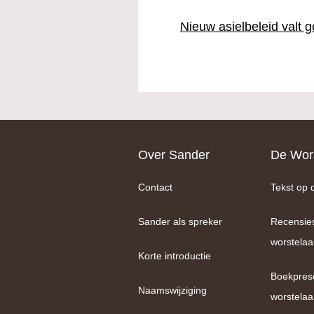
Nieuw asielbeleid valt 
Footer
Over Sander
De Wors
Contact
Tekst op 
Sander als spreker
Recensie
worstelaa
Korte introductie
Boekpres
Naamswijziging
worstelaa