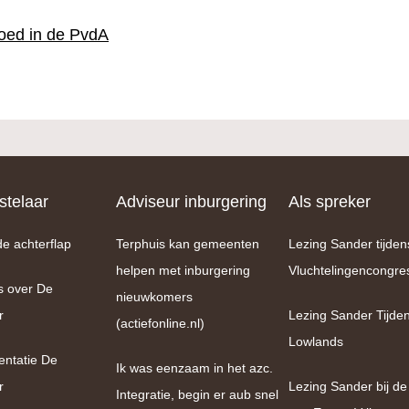
goed in de PvdA
telaar
Adviseur inburgering
Als spreker
de achterflap
Terphuis kan gemeenten
Lezing Sander tijden
helpen met inburgering
Vluchtelingencongre
s over De
nieuwkomers
r
Lezing Sander Tijde
(actiefonline.nl)
Lowlands
entatie De
Ik was eenzaam in het azc.
r
Lezing Sander bij de
Integratie, begin er aub snel