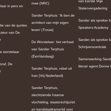
van Eerste Vrije
mee (NRC)
laar in pers en
Statenvergadering
Sander Terphuis: ‘Ik ben de
Sander als spreker bi
architect van mijn eigen
tie van de quotes
Speakers Academy
leven’ (Trouw)
uteur van De
r
Sander als spreker b
De Worstelaar: het verhaal
Schrijverscentrale
van Sander Terphuis
e worstelaar
(EenVandaag)
Samenwerking Sand
oraf, De
literair agent Dorin
Sander Terphuis, rebel uit
r
Iran (Vrij Nederland)
Sander Terphuis,
slechtziende Iraanse
vluchteling, staatsrechtjurist
en kandidaatkamerlid voor