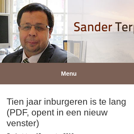
Spring
Door
Spring
naar
naar
naar
de
de
de
hoofdnavigatie
hoofd
voettekst
inhoud
Menu
Tien jaar inburgeren is te lang
(PDF, opent in een nieuw
venster)