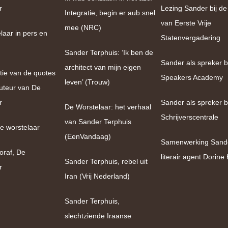
r
Lezing Sander bij de
Integratie, begin er aub snel
van Eerste Vrije
mee (NRC)
laar in pers en
Statenvergadering
Sander Terphuis: ‘Ik ben de
Sander als spreker bi
architect van mijn eigen
tie van de quotes
Speakers Academy
leven’ (Trouw)
uteur van De
r
Sander als spreker b
De Worstelaar: het verhaal
Schrijverscentrale
van Sander Terphuis
e worstelaar
(EenVandaag)
Samenwerking Sand
oraf, De
literair agent Dorin
Sander Terphuis, rebel uit
r
Iran (Vrij Nederland)
Sander Terphuis,
slechtziende Iraanse