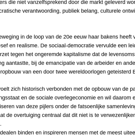
rs die niet vanzelfsprekend door die markt geleverd wor
ratische verantwoording, publiek belang, culturele ontw
weging in de loop van de 20e eeuw haar bakens heeft v
sef en realisme. De sociaal-democratie vervulde een leid
zet tegen het ongeremde kapitalisme dat de levensoms
g aantastte, bij de emancipatie van de arbeider en and
eropbouw van een door twee wereldoorlogen geteisterd 
voelt zich historisch verbonden met de opbouw van de p
ngsstaat en de sociale overlegeconomie en wil daarom ee
seren van deze pijlers onder de fatsoenlijke samenlevin
t de overtuiging centraal dat dit niet is te verwezenlijk
.
idealen binden en inspireren mensen met de meest uite