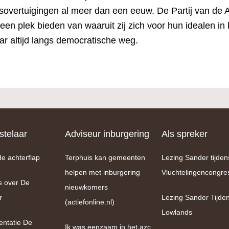
overtuigingen al meer dan een eeuw. De Partij van de A
en plek bieden van waaruit zij zich voor hun idealen in
ar altijd langs democratische weg.
telaar
Adviseur inburgering
Als spreker
de achterflap
Terphuis kan gemeenten
Lezing Sander tijden
helpen met inburgering
Vluchtelingencongre
s over De
nieuwkomers
r
Lezing Sander Tijde
(actiefonline.nl)
Lowlands
entatie De
Ik was eenzaam in het azc.