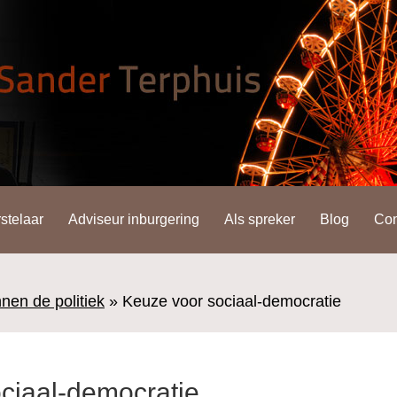
stelaar
Adviseur inburgering
Als spreker
Blog
Con
nen de politiek
»
Keuze voor sociaal-democratie
ciaal-democratie