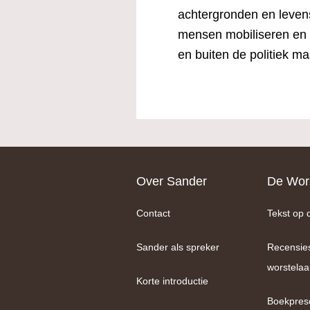
achtergronden en levens
mensen mobiliseren en e
en buiten de politiek ma
Footer
Over Sander
De Wors
Contact
Tekst op 
Sander als spreker
Recensie
worstelaa
Korte introductie
Boekpres