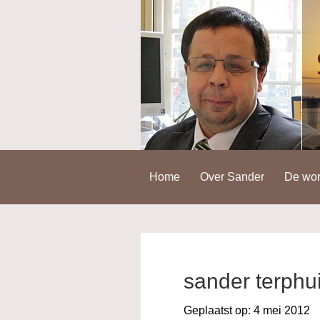
Spring
Door
Spring
naar
naar
naar
de
de
de
hoofdnavigatie
hoofd
voettekst
inhoud
Home
Over Sander
De wor
sander terphu
Geplaatst op:
4 mei 2012