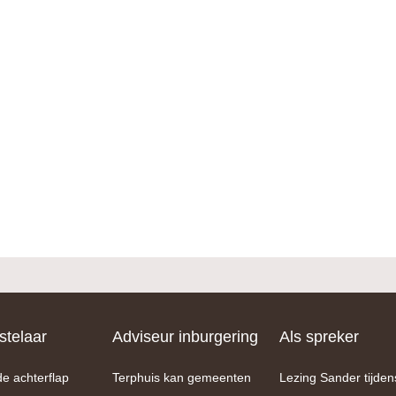
telaar
Adviseur inburgering
Als spreker
de achterflap
Terphuis kan gemeenten
Lezing Sander tijden