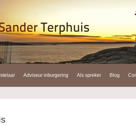
stelaar
Adviseur inburgering
Als spreker
Blog
Con
is