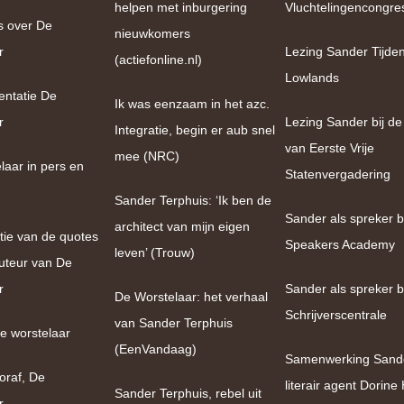
helpen met inburgering
Vluchtelingencongre
s over De
nieuwkomers
r
Lezing Sander Tijde
(actiefonline.nl)
Lowlands
entatie De
Ik was eenzaam in het azc.
r
Lezing Sander bij de
Integratie, begin er aub snel
van Eerste Vrije
mee (NRC)
laar in pers en
Statenvergadering
Sander Terphuis: ‘Ik ben de
Sander als spreker bi
architect van mijn eigen
tie van de quotes
Speakers Academy
leven’ (Trouw)
uteur van De
r
Sander als spreker b
De Worstelaar: het verhaal
Schrijverscentrale
van Sander Terphuis
e worstelaar
(EenVandaag)
Samenwerking Sand
oraf, De
literair agent Dorin
Sander Terphuis, rebel uit
r