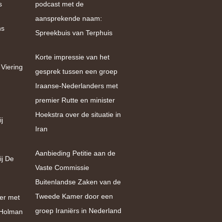
s
podcast met de
aansprekende naam:
ns
Spreekbuis van Terphuis
Korte impressie van het
 Viering
gesprek tussen een groep
Iraanse-Nederlanders met
premier Rutte en minister
Hoekstra over de situatie in
j
Iran
Aanbieding Petitie aan de
ij De
Vaste Commissie
Buitenlandse Zaken van de
Tweede Kamer door een
er met
groep Iraniërs in Nederland
e Holman