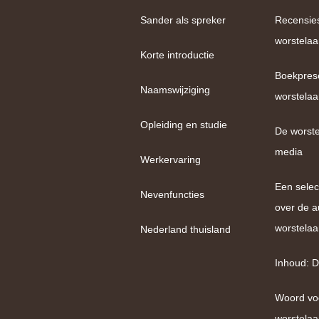
Sander als spreker
Recensie
worstelaa
Korte introductie
Boekpres
Naamswijziging
worstelaa
Opleiding en studie
De worste
media
Werkervaring
Een selec
Nevenfuncties
over de a
worstelaa
Nederland thuisland
Inhoud: D
Woord vo
worstelaa