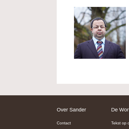
Footer
Over Sander
De Wors
Contact
Tekst op 