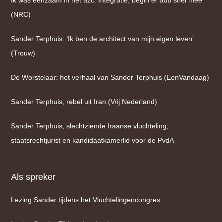
Ik was eenzaam in het azc. Integratie, begin er aub snel mee
(NRC)
Sander Terphuis: ‘Ik ben de architect van mijn eigen leven’
(Trouw)
De Worstelaar: het verhaal van Sander Terphuis (EenVandaag)
Sander Terphuis, rebel uit Iran (Vrij Nederland)
Sander Terphuis, slechtziende Iraanse vluchteling,
staatsrechtjurist en kandidaatkamerlid voor de PvdA
Als spreker
Lezing Sander tijdens het Vluchtelingencongres