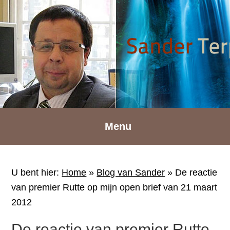
Spring
Door
Spring
naar
naar
naar
de
de
de
hoofdnavigatie
hoofd
voettekst
inhoud
Menu
U bent hier:
Home
»
Blog van Sander
»
De reactie
van premier Rutte op mijn open brief van 21 maart
2012
De reactie van premier Rutte