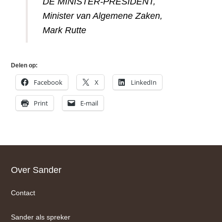
DE MINISTER-PRESIDENT,
Minister van Algemene Zaken,
Mark Rutte
Delen op:
Facebook
X
LinkedIn
Print
E-mail
Footer
Over Sander
Contact
Sander als spreker