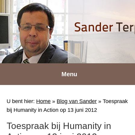
Spring
Door
Spring
naar
naar
naar
de
de
de
hoofdnavigatie
hoofd
voettekst
inhoud
Menu
U bent hier:
Home
»
Blog van Sander
»
Toespraak
bij Humanity in Action op 13 juni 2012
Toespraak bij Humanity in