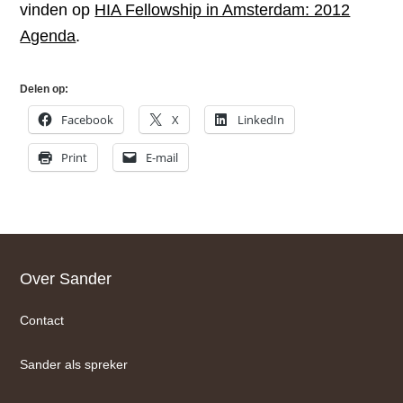
vinden op
HIA Fellowship in Amsterdam: 2012
Agenda
.
Delen op:
Facebook
X
LinkedIn
Print
E-mail
Footer
Over Sander
Contact
Sander als spreker