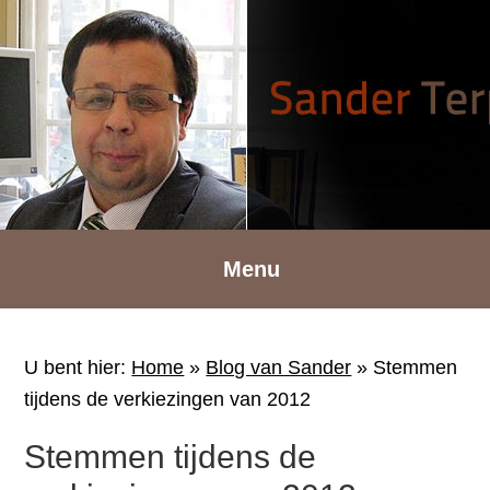
Spring
Door
Spring
naar
naar
naar
de
de
de
hoofdnavigatie
hoofd
voettekst
inhoud
Menu
U bent hier:
Home
»
Blog van Sander
»
Stemmen
tijdens de verkiezingen van 2012
Stemmen tijdens de