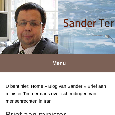
Spring
Door
Spring
naar
naar
naar
de
de
de
hoofdnavigatie
hoofd
voettekst
inhoud
Menu
U bent hier:
Home
»
Blog van Sander
»
Brief aan
minister Timmermans over schendingen van
mensenrechten in Iran
Brief aan minister