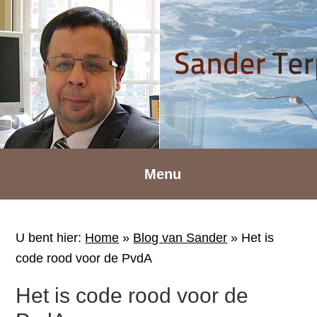
Spring
Door
Spring
naar
naar
naar
de
de
de
hoofdnavigatie
hoofd
voettekst
inhoud
Menu
U bent hier:
Home
»
Blog van Sander
»
Het is
code rood voor de PvdA
Het is code rood voor de