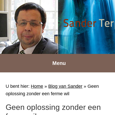
Spring
Door
Spring
naar
naar
naar
de
de
de
hoofdnavigatie
hoofd
voettekst
inhoud
Menu
U bent hier:
Home
»
Blog van Sander
»
Geen
oplossing zonder een ferme wil
Geen oplossing zonder een