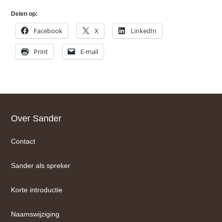
Delen op:
Facebook
X
LinkedIn
Print
E-mail
Footer
Over Sander
Contact
Sander als spreker
Korte introductie
Naamswijziging