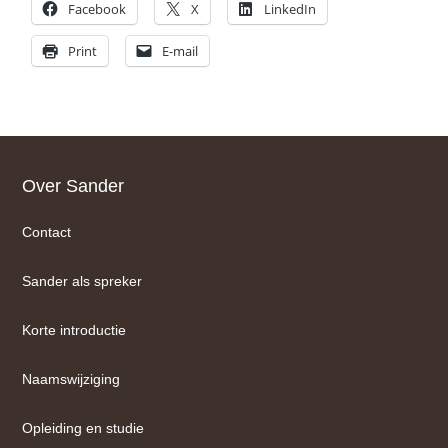
Facebook
X
LinkedIn
Print
E-mail
Footer
Over Sander
Contact
Sander als spreker
Korte introductie
Naamswijziging
Opleiding en studie