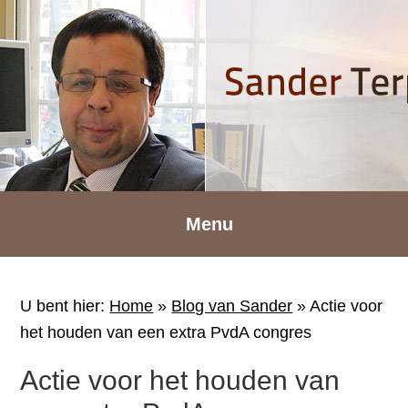
Spring
Door
Spring
naar
naar
naar
de
de
de
hoofdnavigatie
hoofd
voettekst
inhoud
Menu
U bent hier:
Home
»
Blog van Sander
»
Actie voor
het houden van een extra PvdA congres
Actie voor het houden van