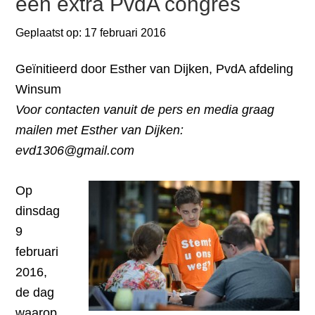
een extra PvdA congres
Geplaatst op:
17 februari 2016
Geïnitieerd door Esther van Dijken, PvdA afdeling
Winsum
Voor contacten vanuit de pers en media graag
mailen met Esther van Dijken:
evd1306@gmail.com
Op
dinsdag
9
februari
2016,
de dag
waarop