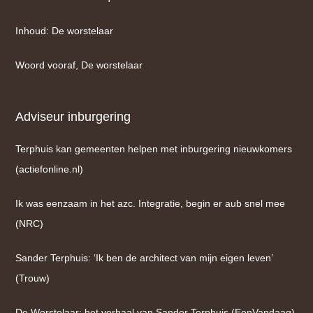
Inhoud: De worstelaar
Woord vooraf, De worstelaar
Adviseur inburgering
Terphuis kan gemeenten helpen met inburgering nieuwkomers
(actiefonline.nl)
Ik was eenzaam in het azc. Integratie, begin er aub snel mee
(NRC)
Sander Terphuis: ‘Ik ben de architect van mijn eigen leven’
(Trouw)
De Worstelaar: het verhaal van Sander Terphuis (EenVandaag)