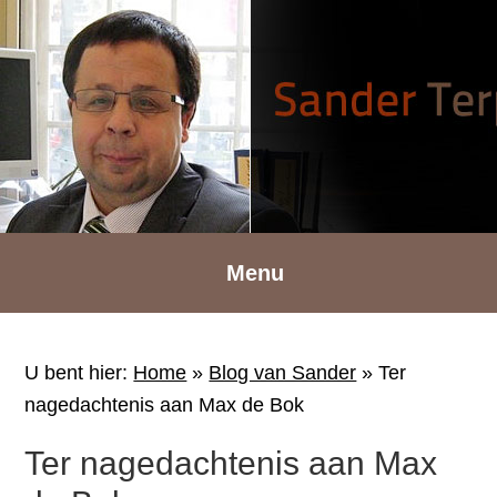
Spring
Door
Spring
naar
naar
naar
de
de
de
hoofdnavigatie
hoofd
voettekst
inhoud
Menu
U bent hier:
Home
»
Blog van Sander
»
Ter
nagedachtenis aan Max de Bok
Ter nagedachtenis aan Max