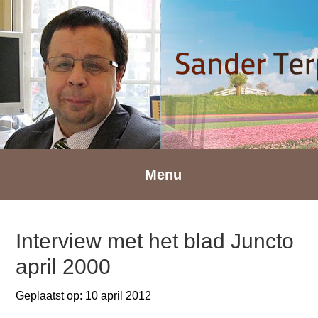
Spring
Door
Spring
naar
naar
naar
de
de
de
hoofdnavigatie
hoofd
voettekst
inhoud
Menu
Interview met het blad Juncto
april 2000
Geplaatst op:
10 april 2012