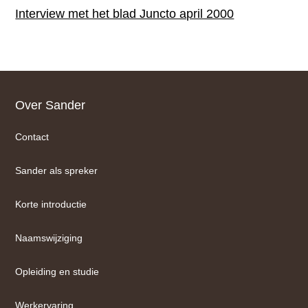
Interview met het blad Juncto april 2000
Footer
Over Sander
Contact
Sander als spreker
Korte introductie
Naamswijziging
Opleiding en studie
Werkervaring