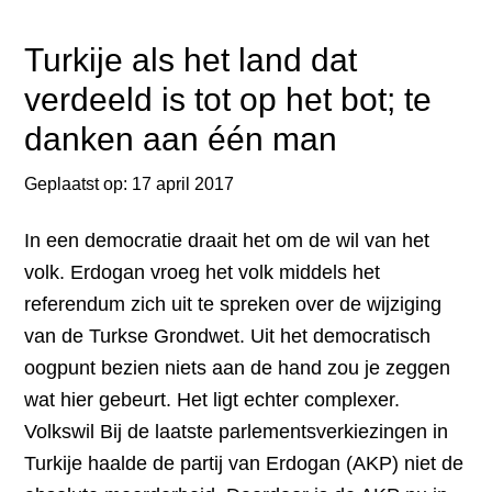
als
‘digitaal
Turkije als het land dat
erfgoed’
verdeeld is tot op het bot; te
voor
danken aan één man
toekomstige
generaties
Geplaatst op:
17 april 2017
In een democratie draait het om de wil van het
volk. Erdogan vroeg het volk middels het
referendum zich uit te spreken over de wijziging
van de Turkse Grondwet. Uit het democratisch
oogpunt bezien niets aan de hand zou je zeggen
wat hier gebeurt. Het ligt echter complexer.
Volkswil Bij de laatste parlementsverkiezingen in
Turkije haalde de partij van Erdogan (AKP) niet de