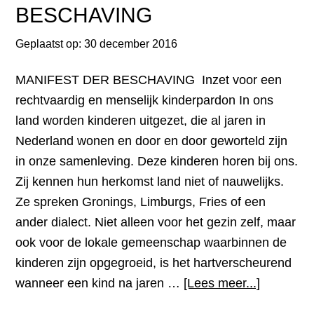
mijn
BESCHAVING
vaderland”
Desiderius
Geplaatst op:
30 december 2016
Erasmus
MANIFEST DER BESCHAVING Inzet voor een
rechtvaardig en menselijk kinderpardon In ons
land worden kinderen uitgezet, die al jaren in
Nederland wonen en door en door geworteld zijn
in onze samenleving. Deze kinderen horen bij ons.
Zij kennen hun herkomst land niet of nauwelijks.
Ze spreken Gronings, Limburgs, Fries of een
ander dialect. Niet alleen voor het gezin zelf, maar
ook voor de lokale gemeenschap waarbinnen de
kinderen zijn opgegroeid, is het hartverscheurend
overMAN
wanneer een kind na jaren …
[Lees meer...]
DER