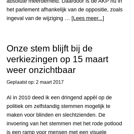
absolute meerderheid. Daardoor is de AKP nu in
het parlement afhankelijk van de oppositie, zoals
overTurkije
ingeval van de wijziging …
[Lees meer...]
als
het
land
Onze stem blijft bij de
dat
verkiezingen op 15 maart
verdeeld
weer onzichtbaar
is
tot
Geplaatst op:
2 maart 2017
op
het
Al in 2010 deed ik een dringend appèl op de
bot;
politiek om zelfstandig stemmen mogelijk te
te
maken voor blinden en slechtzienden. De
danken
invoering van het stemmen met het rode potlood
aan
is een ramp voor mensen met een visuele