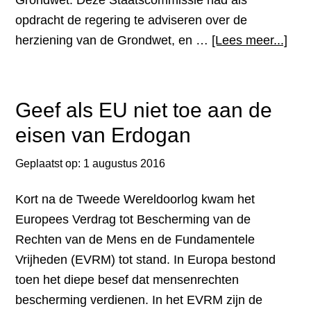
Grondwet. Deze Staatscommissie had als
opdracht de regering te adviseren over de
over
herziening van de Grondwet, en …
[Lees meer...]
nag
aan
Max
Geef als EU niet toe aan de
de
eisen van Erdogan
Bok
Geplaatst op:
1 augustus 2016
Kort na de Tweede Wereldoorlog kwam het
Europees Verdrag tot Bescherming van de
Rechten van de Mens en de Fundamentele
Vrijheden (EVRM) tot stand. In Europa bestond
toen het diepe besef dat mensenrechten
bescherming verdienen. In het EVRM zijn de