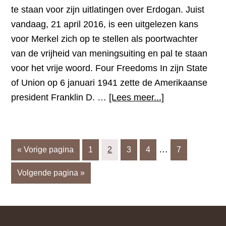
te staan voor zijn uitlatingen over Erdogan. Juist
vandaag, 21 april 2016, is een uitgelezen kans
voor Merkel zich op te stellen als poortwachter
van de vrijheid van meningsuiting en pal te staan
voor het vrije woord. Four Freedoms In zijn State
of Union op 6 januari 1941 zette de Amerikaanse
overUit
president Franklin D. …
[Lees meer...]
naam
van
het
Interim
…
Ga
Pagina
Pagina
Pagina
Pagina
Pagina
«
Vorige pagina
1
2
3
4
7
vrije
pagina's
naar
woord!
Ga
Volgende pagina »
zijn
naar
weggelaten