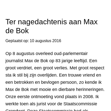
bij
de
kandidatuur
Ter nagedachtenis aan Max
van
de Bok
Jacques
Monasch
Geplaatst op:
10 augustus 2016
als
Op 8 augustus overleed oud-parlementair
lijsttrekker
journalist Max de Bok op 83 jarige leeftijd. Een
PvdA
groot verdriet, een groot verlies. Met groot respect
sta ik stil bij zijn overlijden. Een trouwe vriend en
een betrokken en bevlogen persoon, zo kende ik
Max de Bok met mooie en dierbare herinneringen.
Onze eerste ontmoeting vond plaats in 2008. Ik
werkte toen als jurist voor de Staatscommissie