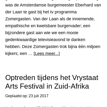
was de Amsterdamse burgemeester Eberhard van
der Laan te gast bij het tv programma
Zomergasten. Van der Laan als de innemende,
empathische en kwetsbare burgervader; een
bijzondere gast aan wie we een mooie
gedenkwaardige televisieavond te danken
hebben. Deze Zomergasten trok bijna één miljoen
overEen
kijkers; een …
[Lees meer...]
bijzondere
gast
tijdens
Optreden tijdens het Vrystaat
de
Arts Festival in Zuid-Afrika
Zomergasten
van
Geplaatst op:
23 juli 2017
zondag