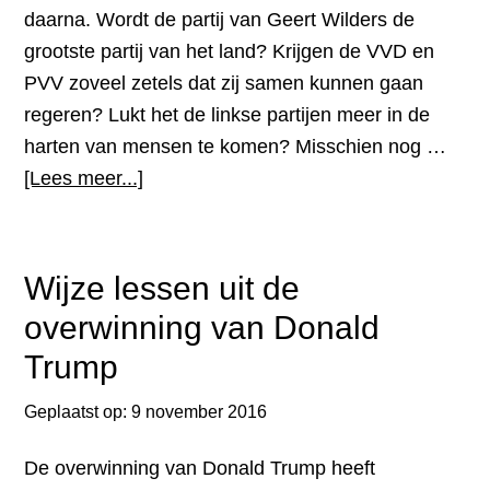
daarna. Wordt de partij van Geert Wilders de
grootste partij van het land? Krijgen de VVD en
PVV zoveel zetels dat zij samen kunnen gaan
regeren? Lukt het de linkse partijen meer in de
harten van mensen te komen? Misschien nog …
overThe
[Lees meer...]
Day
After;
de
Wijze lessen uit de
stemming
overwinning van Donald
in
Trump
ons
land
Geplaatst op:
9 november 2016
op
16
De overwinning van Donald Trump heeft