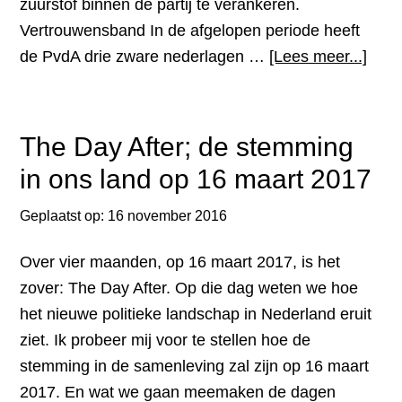
zuurstof binnen de partij te verankeren.
Vertrouwensband In de afgelopen periode heeft
over
de PvdA drie zware nederlagen …
[Lees meer...]
voed
als
hoofd
The Day After; de stemming
in
in ons land op 16 maart 2017
de
strijd
Geplaatst op:
16 november 2016
om
Over vier maanden, op 16 maart 2017, is het
de
zover: The Day After. Op die dag weten we hoe
lijst
het nieuwe politieke landschap in Nederland eruit
bij
ziet. Ik probeer mij voor te stellen hoe de
de
stemming in de samenleving zal zijn op 16 maart
Pvd
2017. En wat we gaan meemaken de dagen