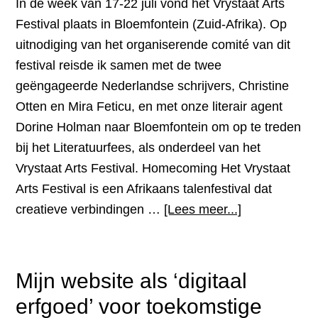
In de week van 17-22 juli vond het Vrystaat Arts
30
Festival plaats in Bloemfontein (Zuid-Afrika). Op
juli
uitnodiging van het organiserende comité van dit
2017
festival reisde ik samen met de twee
geëngageerde Nederlandse schrijvers, Christine
Otten en Mira Feticu, en met onze literair agent
Dorine Holman naar Bloemfontein om op te treden
bij het Literatuurfees, als onderdeel van het
Vrystaat Arts Festival. Homecoming Het Vrystaat
Arts Festival is een Afrikaans talenfestival dat
overOptrede
creatieve verbindingen …
[Lees meer...]
tijdens
het
Vrystaat
Mijn website als ‘digitaal
Arts
erfgoed’ voor toekomstige
Festival