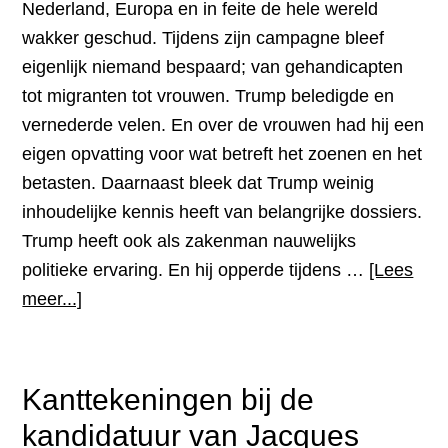
maart
Nederland, Europa en in feite de hele wereld
2017
wakker geschud. Tijdens zijn campagne bleef
eigenlijk niemand bespaard; van gehandicapten
tot migranten tot vrouwen. Trump beledigde en
vernederde velen. En over de vrouwen had hij een
eigen opvatting voor wat betreft het zoenen en het
betasten. Daarnaast bleek dat Trump weinig
inhoudelijke kennis heeft van belangrijke dossiers.
Trump heeft ook als zakenman nauwelijks
politieke ervaring. En hij opperde tijdens …
[Lees
overWijze
meer...]
lessen
uit
de
Kanttekeningen bij de
overwinning
kandidatuur van Jacques
van