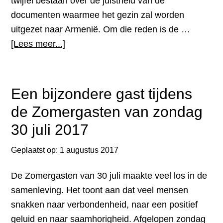
twijfel bestaan over de juistheid van de
documenten waarmee het gezin zal worden
uitgezet naar Armenië. Om die reden is de …
overAngstige
[Lees meer...]
momenten
voor
alleenstaande
Een bijzondere gast tijdens
moeder
de Zomergasten van zondag
en
30 juli 2017
haar
twee
Geplaatst op:
1 augustus 2017
kinderen;
uitzetting
De Zomergasten van 30 juli maakte veel los in de
dreigt
samenleving. Het toont aan dat veel mensen
snakken naar verbondenheid, naar een positief
geluid en naar saamhorigheid. Afgelopen zondag