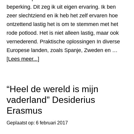
één
beperking. Dit zeg ik uit eigen ervaring. Ik ben
man
zeer slechtziend en ik heb het zelf ervaren hoe
ontzettend lastig het is om te stemmen met het
rode potlood. Het is niet alleen lastig, maar ook
vernederend. Praktische oplossingen In diverse
Europese landen, zoals Spanje, Zweden en …
overOnze
[Lees meer...]
stem
blijft
bij
“Heel de wereld is mijn
de
vaderland” Desiderius
verkiezingen
Erasmus
op
15
Geplaatst op:
6 februari 2017
maart