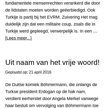
fundamentele mensenrechten verankerd die door
de lidstaten moeten worden geëerbiedigd. Ook
Turkije is partij bij het EVRM. Zuivering Het mag
duidelijk zijn dat een militaire coup, zoals die in
Turkije werd gepleegd, verwerpelijk is. In een …
overGeef
[Lees meer...]
als
EU
niet
Uit naam van het vrije woord!
toe
Geplaatst op:
21 april 2016
aan
de
De Duitse komiek Böhmermann, die onlangs de
eisen
Turkse president Erdogan op de hak nam,
van
verdient eerherstel door Angela Merkel vanwege
Erdogan
haar besluit om vervolging van Böhmermann toe