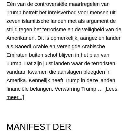
weer
Eén van de controversiële maartregelen van
onzichtbaar
Trump betreft het inreisverbod voor mensen uit
zeven islamitische landen met als argument de
strijd tegen het terrorisme en de veiligheid van de
Amerikanen. Dit is opmerkelijk, aangezien landen
als Saoedi-Arabië en Verenigde Arabische
Emiraten buiten schot blijven in het plan van
Turmp. Dat zijn juist landen waar de terroristen
vandaan kwamen die aanslagen pleegden in
Amerika. Kennelijk heeft Trump in deze landen
financiële belangen. Verwarring Trump …
[Lees
over“Heel
meer...]
de
wereld
is
MANIFEST DER