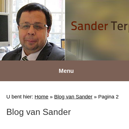
Spring
Door
Spring
naar
naar
naar
de
de
de
hoofdnavigatie
hoofd
voettekst
inhoud
Menu
U bent hier:
Home
»
Blog van Sander
»
Pagina 2
Blog van Sander